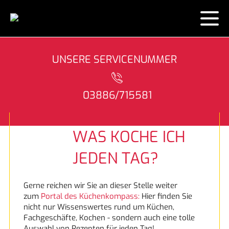
KONTAKT
UNSERE SERVICENUMMER
HAUSGERÄTE
03886/715581
LEISTUNGEN
Neuigkeiten
ÜBER UNS
Garantie
TOP LIEFERSERVICE
WAS KOCHE ICH
JEDEN TAG?
KÜCHEN
Lieferung und Aufbau
ENERGIE SPAREN!
PRESSE
Gerne reichen wir Sie an dieser Stelle weiter
REZEPTE
Das Liefermobil
SOLARIEN SERVICE
zum
Portal des Küchenkompass:
Hier finden Sie
nicht nur Wissenswertes rund um Küchen,
MARKEN
Fachgeschäfte, Kochen - sondern auch eine tolle
Auswahl von Rezepten für jeden Tag!