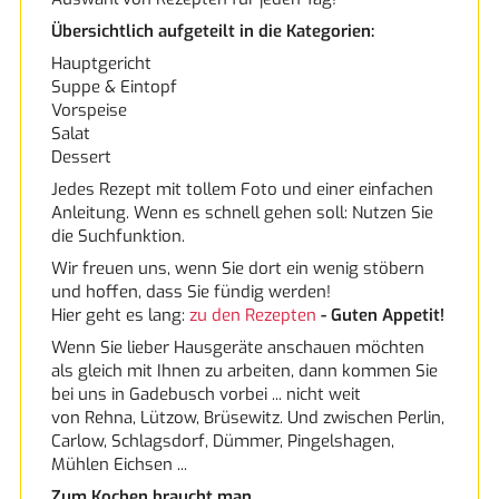
AEG
Übersichtlich aufgeteilt in die Kategorien:
Hauptgericht
AKP
Suppe & Eintopf
Vorspeise
Salat
BLANCO
Dessert
Jedes Rezept mit tollem Foto und einer einfachen
Bosch
Anleitung. Wenn es schnell gehen soll: Nutzen Sie
die Suchfunktion.
Bosch
Wir freuen uns, wenn Sie dort ein wenig stöbern
und hoffen, dass Sie fündig werden!
Hier geht es lang:
zu den Rezepten
- Guten Appetit!
Constructa
Wenn Sie lieber Hausgeräte anschauen möchten
als gleich mit Ihnen zu arbeiten, dann kommen Sie
Franke
bei uns in Gadebusch vorbei ... nicht weit
von Rehna, Lützow, Brüsewitz. Und zwischen Perlin,
Liebherr
Carlow, Schlagsdorf, Dümmer, Pingelshagen,
Mühlen Eichsen ...
Miele
Zum Kochen braucht man ...