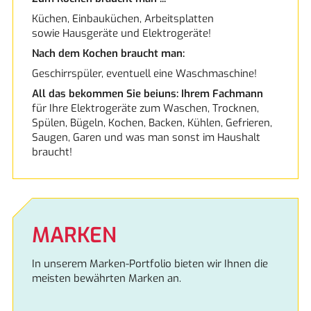
Küchen, Einbauküchen, Arbeitsplatten
sowie Hausgeräte und Elektrogeräte!
Miele
Nach dem Kochen braucht man:
Naber
Geschirrspüler, eventuell eine Waschmaschine!
All das bekommen Sie beiuns: Ihrem Fachmann
für Ihre Elektrogeräte zum Waschen, Trocknen,
Neff
Spülen, Bügeln, Kochen, Backen, Kühlen, Gefrieren,
Saugen, Garen und was man sonst im Haushalt
NEFF Collection
braucht!
NEFF excellent®
Siemens
MARKEN
Siemens
In unserem Marken-Portfolio bieten wir Ihnen die
meisten bewährten Marken an.
Siemens studioLine