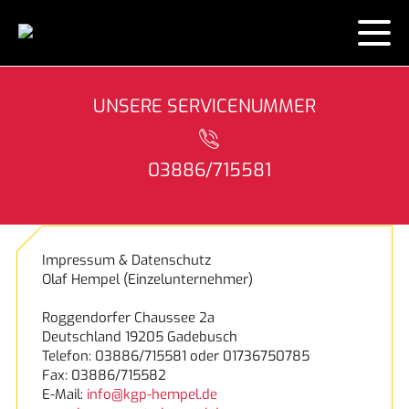
KONTAKT
UNSERE SERVICENUMMER
HAUSGERÄTE
03886/715581
LEISTUNGEN
Neuigkeiten
ÜBER UNS
Garantie
TOP LIEFERSERVICE
Impressum & Datenschutz
Olaf Hempel
(Einzelunternehmer)
KÜCHEN
Lieferung und Aufbau
ENERGIE SPAREN!
PRESSE
Roggendorfer Chaussee 2a
REZEPTE
Das Liefermobil
SOLARIEN SERVICE
Deutschland
19205
Gadebusch
Telefon:
03886/715581 oder 01736750785
Fax:
03886/715582
MARKEN
E-Mail:
info@kgp-hempel.de