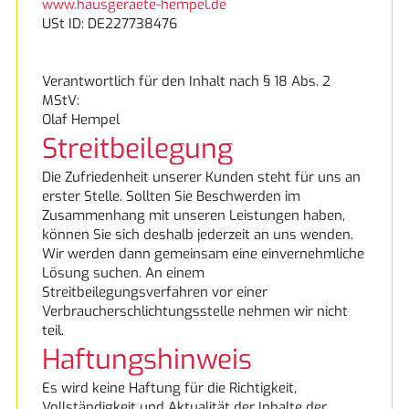
www.hausgeraete-hempel.de
AEG
USt ID:
DE227738476
AKP
Verantwortlich für den Inhalt nach § 18 Abs. 2
MStV:
BLANCO
Olaf Hempel
Streitbeilegung
Bosch
Die Zufriedenheit unserer Kunden steht für uns an
erster Stelle. Sollten Sie Beschwerden im
Bosch
Zusammenhang mit unseren Leistungen haben,
können Sie sich deshalb jederzeit an uns wenden.
Wir werden dann gemeinsam eine einvernehmliche
Constructa
Lösung suchen. An einem
Streitbeilegungsverfahren vor einer
Franke
Verbraucherschlichtungsstelle nehmen wir nicht
teil.
Haftungshinweis
Liebherr
Es wird keine Haftung für die Richtigkeit,
Miele
Vollständigkeit und Aktualität der Inhalte der